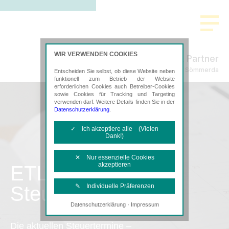
WIR VERWENDEN COOKIES
Fuchs & Partner
Steuerberatung in Sömmerda
Entscheiden Sie selbst, ob diese Website neben
funktionell zum Betrieb der Website
erforderlichen Cookies auch Betreiber-Cookies
sowie Cookies für Tracking und Targeting
verwenden darf. Weitere Details finden Sie in der
Datenschutzerklärung
.
✓ Ich akzeptiere alle (Vielen
Dank!)
✕ Nur essenzielle Cookies
akzeptieren
ETL
Steuertermine
✎ Individuelle Präferenzen
·
Datenschutzerklärung
Impressum
Notwendige Cookies
Diese Cookies sind erforderlich, um die
Die aktuellen Steuertermine –
grundlegende Funktionalität der Website