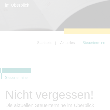
zu sichern.
im Überblick
Tracking- und Targeting-Cookies
Diese Cookies sind erforderlich, um
unsere Website auf Ihre Bedürfnisse hin
zu optimieren. Hierzu gehört eine
bedarfsgerechte Gestaltung und
fortlaufende Verbesserung unseres
Angebotes einschließlich der
Verknüpfung zu Social-Media-
Angeboten von z.B. Facebook und
Startseite
Aktuelles
Steuertermine
LinkedIn.
Betreibercookies
Diese Cookies sind erforderlich, um z.B.
Google Maps zu nutzen oder
eingebettete Videos abspielen zu
können.
Steuertermine
Nicht vergessen!
Die aktuellen Steuertermine im Überblick