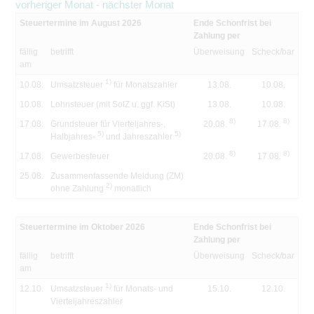
vorheriger Monat
-
nächster Monat
Steuertermine im August 2026
Ende Schonfrist bei
Zahlung per
fällig
betrifft
Überweisung
Scheck/bar
am
1)
10.08.
Umsatzsteuer
für Monatszahler
13.08.
10.08.
10.08.
Lohnsteuer (mit SolZ u. ggf. KiSt)
13.08.
10.08.
8)
8)
17.08.
Grundsteuer für Vierteljahres-,
20.08.
17.08.
5)
5)
Halbjahres-
und Jahreszahler
8)
8)
17.08.
Gewerbesteuer
20.08.
17.08.
25.08.
Zusammenfassende Meldung (ZM)
2)
ohne Zahlung
monatlich
Steuertermine im Oktober 2026
Ende Schonfrist bei
Zahlung per
fällig
betrifft
Überweisung
Scheck/bar
am
1)
12.10.
Umsatzsteuer
für Monats- und
15.10.
12.10.
Vierteljahreszahler