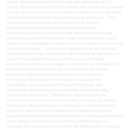
werden. Bei monatlichen USt-VA ist hierfür unter Umständen am 10.
Februar (Ablauf der Schonfrist am 13. Februar) eine Sondervorauszahlung
von 1/11 der Voranmeldungen des Vorjahres erforderlich, die in der letzten
2)
USt-VA auf die Umsatzsteuer-Vorauszahlung angerechnet wird.
Die
Zusammenfassende Meldung (ZM) ist erforderlich, wenn im
Meldezeitraum innergemeinschaftliche Warenlieferungen,
innergemeinschaftliche Dreiecksgeschäfte oder bestimmte sonstige
Leistungen gegenüber Unternehmern (B2B) ausgeführt wurden, die im
übrigen Gemeinschaftsgebiet ansässig sind. Die Meldungen sind nicht mit
3)
Zahlungen verbunden.
Besteht eine Registrierung für das One-Stop-
Shop-Verfahren, müssen elektronische Steuererklärungen vierteljährlich
an das BZSt übermittelt werden. Zu erklären sind insbesondere
innergemeinschaftliche Fernverkäufe und bestimmte auf elektronischem
Weg erbrachte Dienstleistungen, die an Endverbraucher in einem
anderen EU-Mitgliedstaat erbracht werden und bei denen das
Bestimmungslandprinzip gilt. Die Zahlung der ausländischen
Umsatzsteuer ist zum Steuertermin fällig. Die Erklärungs- bzw.
Zahlungsfrist verlängert sich nicht, wenn diese auf einen Samstag,
4)
Sonntag oder Feiertag fällt.
Besteht eine Registrierung für das
europäische Kleinunternehmer-Verfahren (EU-KU-Regelung), müssen
elektronische Steuererklärungen vierteljährlich an das BZSt übermittelt
werden. Zu erklären sind alle Umsätze, die im Gemeinschaftsgebiet
ausgeführt wurden (einschließlich Deutschland). Diese Umsatzmeldungen
dienen lediglich der Überwachung der Kleinunternehmergrenze.
Zahlungen sind insoweit nicht erforderlich. Die Erklärungsfrist verlängert