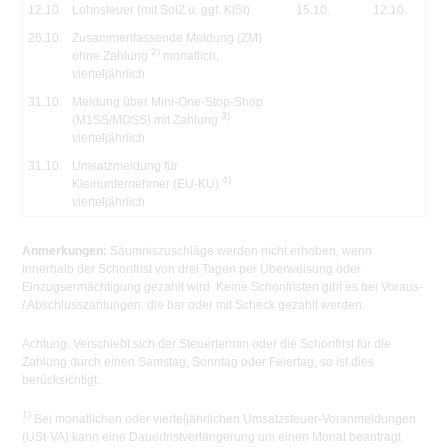
12.10.
Lohnsteuer (mit SolZ u. ggf. KiSt)
15.10.
12.10.
26.10.
Zusammenfassende Meldung (ZM)
2)
ohne Zahlung
monatlich,
vierteljährlich
31.10.
Meldung über Mini-One-Stop-Shop
3)
(M1SS/MOSS) mit Zahlung
vierteljährlich
31.10.
Umsatzmeldung für
4)
Kleinunternehmer (EU-KU)
vierteljährlich
Anmerkungen:
Säumniszuschläge werden nicht erhoben, wenn
innerhalb der Schonfrist von drei Tagen per Überweisung oder
Einzugsermächtigung gezahlt wird. Keine Schonfristen gibt es bei Voraus-
/ Abschlusszahlungen, die bar oder mit Scheck gezahlt werden.
Achtung:
Verschiebt sich der Steuertermin oder die Schonfrist für die
Zahlung durch einen Samstag, Sonntag oder Feiertag, so ist dies
berücksichtigt.
1)
Bei monatlichen oder vierteljährlichen Umsatzsteuer-Voranmeldungen
(USt-VA) kann eine Dauerfristverlängerung um einen Monat beantragt