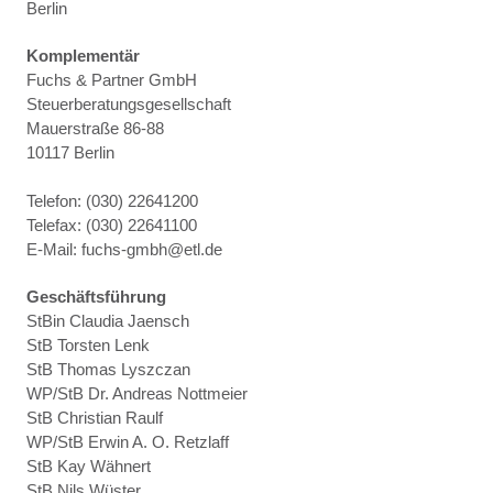
Berlin
Komplementär
Fuchs & Partner GmbH
Steuerberatungsgesellschaft
Mauerstraße 86-88
10117 Berlin
Telefon: (030) 22641200
Telefax: (030) 22641100
E-Mail: fuchs-gmbh@etl.de
Geschäftsführung
StBin Claudia Jaensch
StB Torsten Lenk
StB Thomas Lyszczan
WP/StB Dr. Andreas Nottmeier
StB Christian Raulf
WP/StB Erwin A. O. Retzlaff
StB Kay Wähnert
StB Nils Wüster